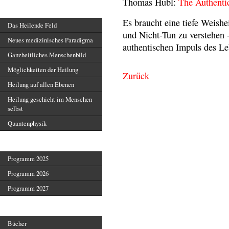
Thomas Hübl:
The Authenti
Heilendes Feld
Es braucht eine tiefe Weish
Das Heilende Feld
und Nicht-Tun zu verstehen 
Neues medizinisches Paradigma
authentischen Impuls des L
Ganzheitliches Menschenbild
Möglichkeiten der Heilung
Zurück
Heilung auf allen Ebenen
Heilung geschieht im Menschen
selbst
Quantenphysik
Veranstaltungen
Programm 2025
Programm 2026
Programm 2027
Veröffentlichungen
Bücher