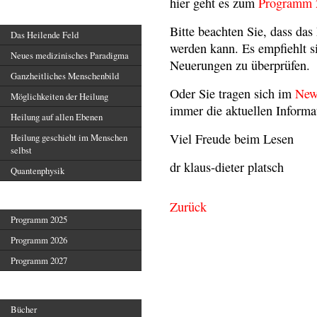
hier geht es zum
Programm 
Heilendes Feld
Bitte beachten Sie, dass da
Das Heilende Feld
werden kann. Es empfiehlt si
Neues medizinisches Paradigma
Neuerungen zu überprüfen.
Ganzheitliches Menschenbild
Oder Sie tragen sich im
News
Möglichkeiten der Heilung
immer die aktuellen Informa
Heilung auf allen Ebenen
Viel Freude beim Lesen
Heilung geschieht im Menschen
selbst
dr klaus-dieter platsch
Quantenphysik
Veranstaltungen
Zurück
Programm 2025
Programm 2026
Programm 2027
Veröffentlichungen
Bücher