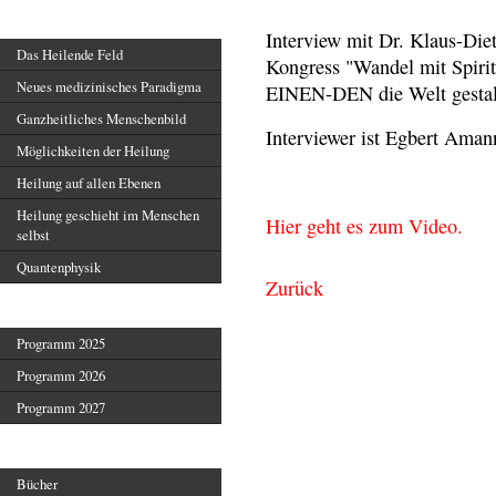
Heilendes Feld
Interview mit Dr. Klaus-Die
Das Heilende Feld
Kongress "Wandel mit Spiri
Neues medizinisches Paradigma
EINEN-DEN die Welt gestal
Ganzheitliches Menschenbild
Interviewer ist Egbert Aman
Möglichkeiten der Heilung
Heilung auf allen Ebenen
Heilung geschieht im Menschen
Hier geht es zum Video.
selbst
Quantenphysik
Zurück
Veranstaltungen
Programm 2025
Programm 2026
Programm 2027
Veröffentlichungen
Bücher