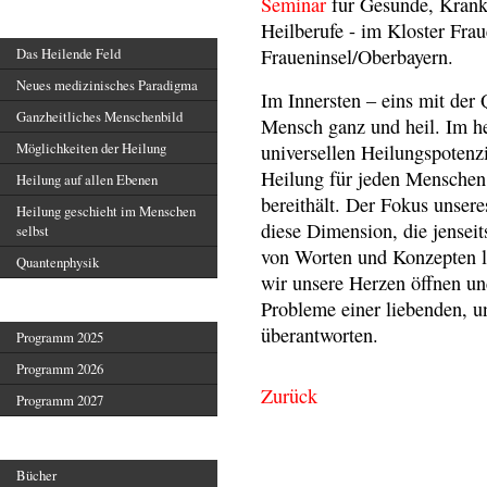
Seminar
für Gesunde, Kran
Heilendes Feld
Heilberufe - im Kloster Fra
Fraueninsel/Oberbayern.
Das Heilende Feld
Neues medizinisches Paradigma
Im Innersten – eins mit der 
Ganzheitliches Menschenbild
Mensch ganz und heil. Im h
Möglichkeiten der Heilung
universellen Heilungspotenzi
Heilung für jeden Menschen
Heilung auf allen Ebenen
bereithält. Der Fokus unser
Heilung geschieht im Menschen
diese Dimension, die jenseit
selbst
von Worten und Konzepten lie
Quantenphysik
wir unsere Herzen öffnen un
Veranstaltungen
Probleme einer liebenden, un
überantworten.
Programm 2025
Programm 2026
Zurück
Programm 2027
Veröffentlichungen
Bücher