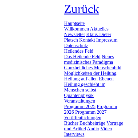
Zurück
Hauptseite
Willkommen
Aktuelles
Newsletter
Klaus-Dieter
Platsch
Kontakt
Impressum
Datenschutz
Heilendes Feld
Das Heilende Feld
Neues
medizinisches Paradigma
Ganzheitliches Menschenbild
Möglichkeiten der Heilung
Heilung auf allen Ebenen
Heilung geschieht im
Menschen selbst
Quantenphysik
Veranstaltungen
Programm 2025
Programm
2026
Programm 2027
Veröffentlichungen
Bücher
Buchbeiträge
Vorträge
und Artikel
Audio
Video
Interviews