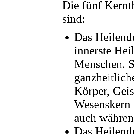
Die fünf Kernt
sind:
Das Heilende
innerste Hei
Menschen. Si
ganzheitlich
Körper, Geis
Wesenskern i
auch währen
Das Heilende