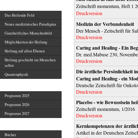
Heilendes Feld
Zeitschrift momentum, Heft 1 
Druckversion
Das Heilende Feld
Medizin der Verbundenheit
Neues medizinisches Paradigma
Der Mensch - Zeitschrift für S
Ganzheitliches Menschenbild
Druckversion
Möglichkeiten der Heilung
Caring and Healing - Ein Beg
Heilung auf allen Ebenen
Dr. med.Mabuse 230, Novembe
Heilung geschieht im Menschen
Druckversion
selbst
Die ärztliche Persönlichkeit i
Quantenphysik
Caring and Healing - ein Mod
Deutsche Zeitschrift für Onkol
Veranstaltungen
Druckversion
Programm 2025
Placebo - wie Bewusstsein hei
Programm 2026
Zeitschrift momentum, 1/2016
Programm 2027
Druckversion
Veröffentlichungen
Kernkompetenzen der ärztliche
Artikel in der Deutschen Zeitsc
Bücher