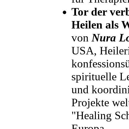
Tor der ver
Heilen als 
von
Nura L
USA, Heiler
konfessions
spirituelle Le
und koordin
Projekte welt
"Healing Sc
Europa