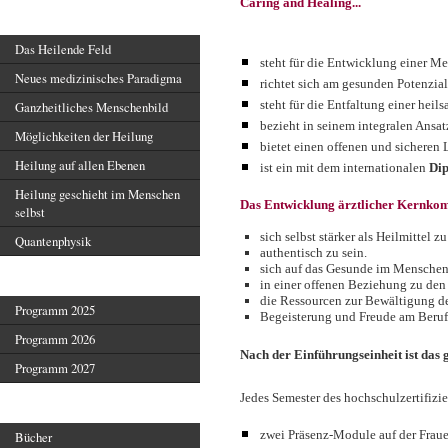
Caring and Healing...
Heilendes Feld
Das Heilende Feld
steht für die Entwicklung einer M
Neues medizinisches Paradigma
richtet sich am gesunden Potenzial
steht für die Entfaltung einer heil
Ganzheitliches Menschenbild
bezieht in seinem integralen Ansa
Möglichkeiten der Heilung
bietet einen offenen und sicheren 
Heilung auf allen Ebenen
ist ein mit dem internationalen
Dip
Heilung geschieht im Menschen
Das Entwicklung ärztlicher Kernkom
selbst
sich selbst stärker als Heilmittel z
Quantenphysik
authentisch zu sein.
sich auf das Gesunde im Menschen
Veranstaltungen
in einer offenen Beziehung zu de
die Ressourcen zur Bewältigung de
Programm 2025
Begeisterung und Freude am Beruf
Programm 2026
Nach der Einführungseinheit ist das 
Programm 2027
Jedes Semester des hochschulzertifizie
Veröffentlichungen
zwei Präsenz-Module auf der Frau
Bücher