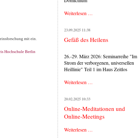
Domicilium
Heilung
Weiterlesen …
aus
der
23.09.2025 11:38
Stille
Gefäß des Heilens
einsforschung mit ein.
is Hochschule Berlin
26.-29. März 2026: Seminarreihe "Im
Strom der verborgenen, universellen
Heillinie" Teil 1 im Haus Zeitlos
Gefäß
Weiterlesen …
des
Heilens
20.02.2025 10:33
Online-Meditationen und
Online-Meetings
Online-
Weiterlesen …
Meditationen