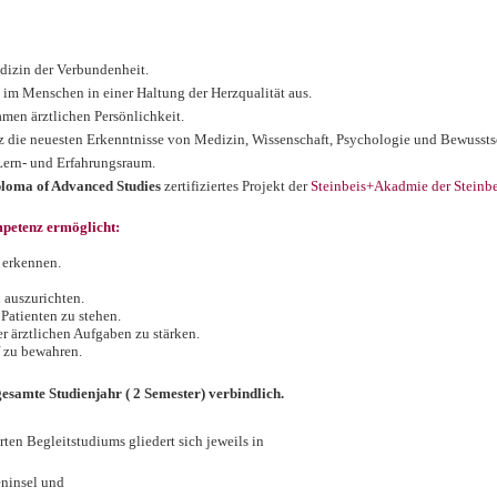
edizin der Verbundenheit.
 im Menschen in einer Haltung der Herzqualität aus.
samen ärztlichen Persönlichkeit.
tz die neuesten Erkenntnisse von Medizin, Wissenschaft, Psychologie und Bewussts
Lern-
und Erfahrungsraum.
loma of Advanced Studies
zertifiziertes Projekt der
Steinbeis+Akadmie der Steinbe
petenz ermöglicht:
u erkennen.
 auszurichten.
n
Patienten zu stehen.
r ärztlichen Aufgaben zu stärken.
 zu bewahren.
gesamte Studienjahr ( 2 Semester) verbindlich.
rten Begleitstudiums gliedert sich
jeweils in
eninsel und