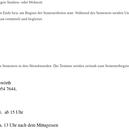
gen Studien- oder Wohnort.
m Ende bzw. am Beginn der Semesterferien s
tatt. Während des Semesters werden Unt
m vermittelt und begleitet.
s Semesters in den Abendstunden. Die Termine werden zeitnah zum Semesterbegin
nwörth
054 7644,
8, ab 15 Uhr
ca. 13 Uhr nach dem Mittagessen