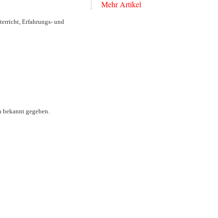
Mehr Artikel
und
Online-
erricht, Erfahrungs- und
Meetings
n bekannt gegeben.