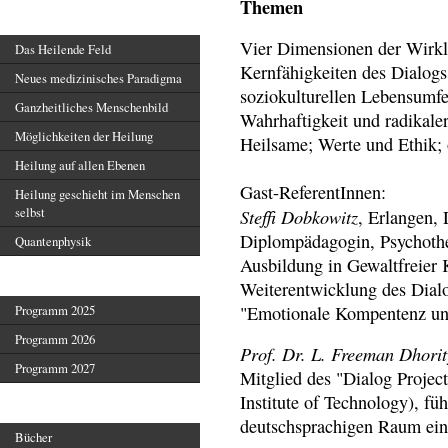
Themen
Heilendes Feld
Vier Dimensionen der Wirkl
Das Heilende Feld
Kernfähigkeiten des Dialog
Neues medizinisches Paradigma
soziokulturellen Lebensumfe
Ganzheitliches Menschenbild
Wahrhaftigkeit und radikaler
Möglichkeiten der Heilung
Heilsame; Werte und Ethik;
Heilung auf allen Ebenen
Gast-ReferentInnen:
Heilung geschieht im Menschen
selbst
Steffi Dobkowitz
, Erlangen,
Diplompädagogin, Psychothe
Quantenphysik
Ausbildung in Gewaltfreier
Veranstaltungen
Weiterentwicklung des Dial
"Emotionale Kompentenz un
Programm 2025
Programm 2026
Prof. Dr. L. Freeman Dhorit
Programm 2027
Mitglied des "Dialog Projec
Institute of Technology), fü
Veröffentlichungen
deutschsprachigen Raum ein
Bücher